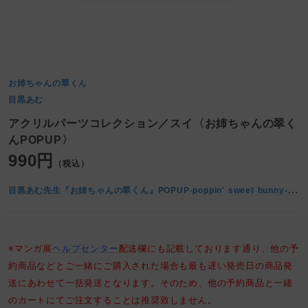
お姉ちゃんの翠くん
目黒あむ
アクリルパーツコレクション／スイ〈お姉ちゃんの翠く
んPOPUP〉
990円
（税込）
目
黒あむ先生『お姉ちゃんの翠くん』POPUP-poppin' sweet bunny- at マンガ展
※マンガ展
ヘルプセンター
配送欄にも記載しております通り、他の予
約商品などとご一緒にご購入された場合も最も遅い発売日の商品発
送にあわせて一括発送となります。そのため、他の予約商品と一緒
のカートにてご注文することは推奨致しません。