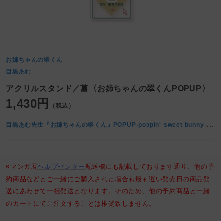
お姉ちゃんの翠くん
目黒あむ
アクリルスタンド／菖〈お姉ちゃんの翠くんPOPUP〉
1,430円
（税込）
目
黒あむ先生『お姉ちゃんの翠くん』POPUP-poppin' sweet bunny- at マンガ展
※マンガ展
ヘルプセンター
配送欄にも記載しております通り、他の予
約商品などとご一緒にご購入された場合も最も遅い発売日の商品発
送にあわせて一括発送となります。そのため、他の予約商品と一緒
のカートにてご注文することは推奨致しません。