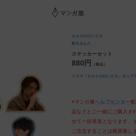
タカラのびいどろ
鈴丸みんた
ステッカーセット
880円
（税込）
ドラマ「タカラのびいどろ」ポップア
※マンガ展
ヘルプセンター
配
品などとご一緒にご購入さ
せて一括発送となります。
ご注文することは推奨致し