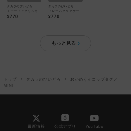
タカラのびいどろ
タカラのびいどろ
モチーフアクリルキーホルダー：トレーディング全9種
フレームクリアケース：ビー玉（ブルー）
770
770
¥
¥
もっと見る
トップ
タカラのびいどろ
おかめくんコップタグ／
MINI
最新情報
YouTube
公式アプリ