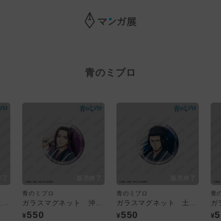
青のミブロ
青のミブロ
青のミブロ
青
ガラスマグネット 近藤勇
ガラスマグネット 沖田総司
ガラスマグネット 土方歳三
550
550
5
¥
¥
¥