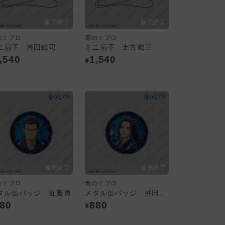
のミブロ
青のミブロ
ニ扇子 沖田総司
ミニ扇子 土方歳三
,540
1,540
¥
のミブロ
青のミブロ
タル缶バッジ 近藤勇
メタル缶バッジ 沖田総司
80
880
¥