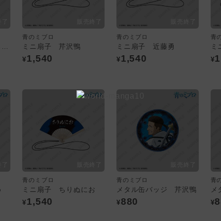
青のミブロ
青のミブロ
青
アクリルスタンド ちりぬにお
ミニ扇子 芹沢鴨
ミニ扇子 近藤勇
ミ
1,540
1,540
1
¥
¥
¥
青のミブロ
青のミブロ
青
め
ミニ扇子 ちりぬにお
メタル缶バッジ 芹沢鴨
メ
1,540
880
8
¥
¥
¥