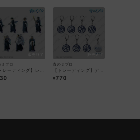
のミブロ
青のミブロ
【トレーディング】レインボーステッカー（全7種）
【トレーディング】デニムキーホルダー（全7種）
30
770
¥