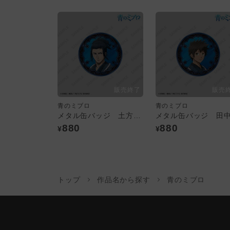
青のミブロ
青のミブロ
メタル缶バッジ 土方歳三
880
880
¥
¥
トップ
作品名から探す
青のミブロ