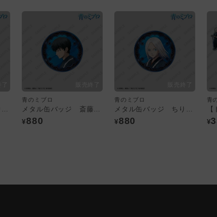
青のミブロ
青のミブロ
青
メタル缶バッジ 田中太郎
メタル缶バッジ 斎藤はじめ
メタル缶バッジ ちりぬにお
880
880
3
¥
¥
¥