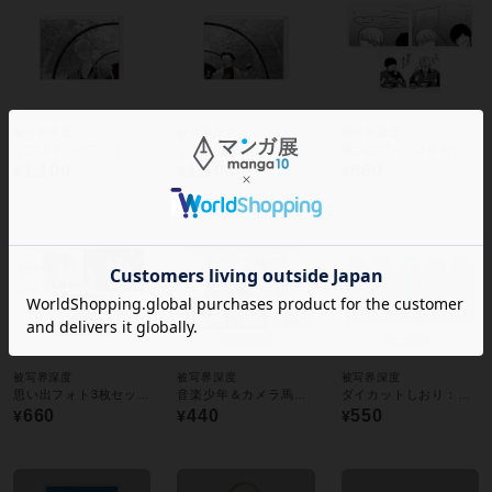
被写界深度
被写界深度
被写界深度
ミニキャンバス／E
ミニキャンバス／F
思い出フォト3枚セット／A
1,100
1,100
660
¥
¥
¥
被写界深度
被写界深度
被写界深度
思い出フォト3枚セット／B
音楽少年＆カメラ馬鹿カード：トレーディング全6種
ダイカットしおり：トレーディング全5種
660
440
550
¥
¥
¥