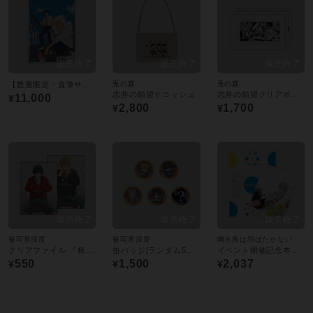
兎の森
兎の森
【数量限定・直筆サイン入】A4アクリルプレート／苑生
志井の願望サコッシュ
志井の願望クリアポーチ
11,000
¥
2,800
1,700
¥
¥
被写界深度
被写界深度
囀る鳥は羽ばたかない
クリアファイル 『椅子／被写界深度』
缶バッジ[ランダム5個セット]
イベント開催記念本「SUMMER」
550
1,500
2,037
¥
¥
¥