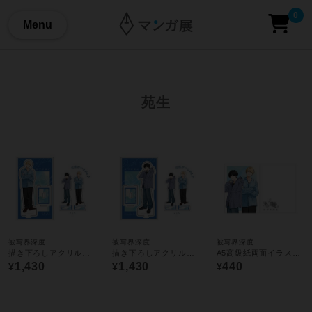
0
Menu
苑生
被写界深度
被写界深度
被写界深度
描き下ろしアクリルスタンド／紺野遼平
描き下ろしアクリルスタンド／早川秀一郎
A5高級紙両面イラストカード／A
1,430
1,430
440
¥
¥
¥