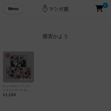
0
Menu
雨宮かよう
だってかわいいアンタが悪い。～先輩、大変よくできました～
イラストカードセット：A
1,100
¥