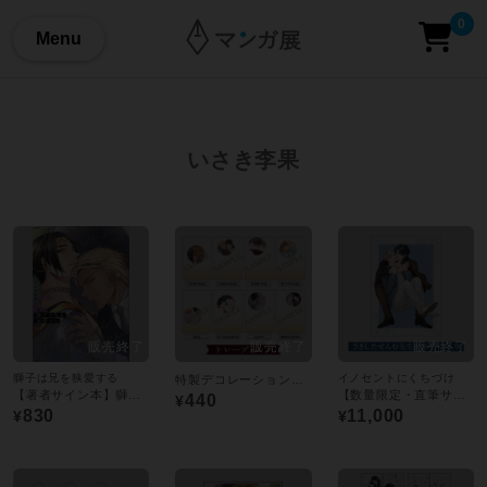
0
Menu
いさき李果
獅子は兄を狭愛する
イノセントにくちづけ
特製デコレーションカード：トレーディング 全8種
【著者サイン本】獅子は兄を狭愛する
【数量限定・直筆サイン入】さきしたせんむ「イノセントにくちづけ」／A4判アクリルプレート
440
¥
830
11,000
¥
¥