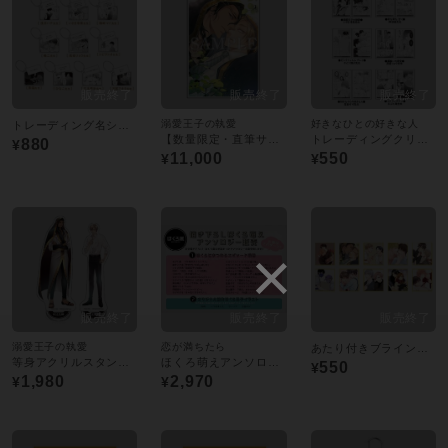
溺愛王子の執愛
好きなひとの好きな人
トレーディング名シーンアクリルキーホルダー：全10種
【数量限定・直筆サイン入】いさき李果「溺愛王子の執愛」／A4判アクリルプレート〈ほくろ展〉
トレーディングクリアカード／コアマガジン drap ver.B
880
¥
11,000
550
¥
¥
溺愛王子の執愛
恋が満ちたら
あたり付きブラインドミニ色紙／全10種
等身アクリルスタンド／いさき李果
ほくろ萌えアンソロジー
550
¥
1,980
2,970
¥
¥