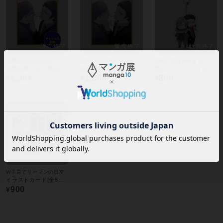
暗闇の龍は蜻蛉を抱く
暗闇の龍は蜻蛉を抱く
暗闇の龍は蜻蛉を抱く
有償特典付き「暗闇の龍は蜻蛉(かげろう)を抱く 」<いさき李果先生直筆サイン入り描き下ろしミニ色紙付き>
有償特典付き「暗闇の龍は蜻蛉(かげろう)を抱く 」 <いさき李果先生描き下ろしミニ色紙付き>
描き下ろしアクリルキーホルダー
1,304
1,304
880
¥
¥
¥
W子育てリーマンの日常
イラストカード[全5種セット]
900
¥