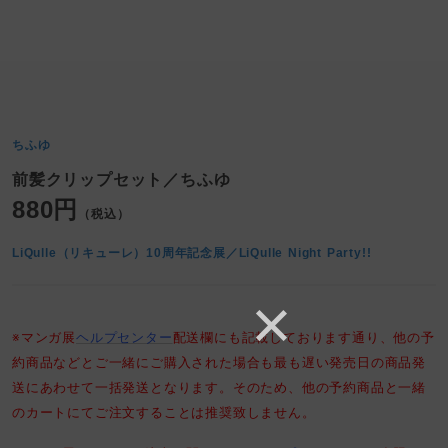
ちふゆ
前髪クリップセット／ちふゆ
880円
（税込）
LiQulle（リキューレ）10周年記念展／LiQulle Night Party!!
※マンガ展
ヘルプセンター
配送欄にも記載しております通り、他の予
約商品などとご一緒にご購入された場合も最も遅い発売日の商品発
送にあわせて一括発送となります。そのため、他の予約商品と一緒
のカートにてご注文することは推奨致しません。