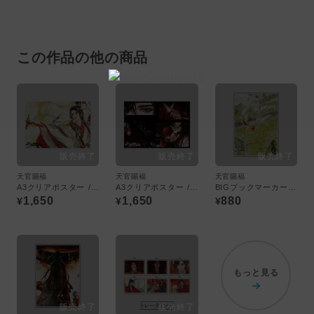
この作品の他の商品
天官賜福
天官賜福
天官賜福
A3クリアポスター /01 謝憐
A3クリアポスター /02 花城
BIGブックマーカー /01 謝憐
1,650
1,650
880
¥
¥
¥
もっと見る