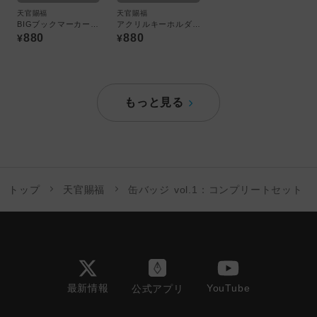
天官賜福
天官賜福
BIGブックマーカー /02 花城
アクリルキーホルダー /01 全6種
880
880
¥
¥
もっと見る
トップ
天官賜福
缶バッジ vol.1：コンプリートセット
最新情報
YouTube
公式アプリ