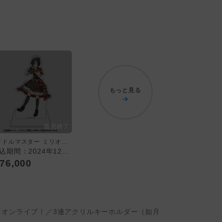
もっと見る
アイドルマスター ミリオンライブ！
[申込期間：2024年12月22日迄]でらます×アイドルマスター ミリオンライブ！／受注生産商品 等身アクリルスタンド～描き下ろしver. ～（菊地真）※送料・梱包料含む
76,000
 ミリオンライブ！／3連アクリルキーホルダー（如月