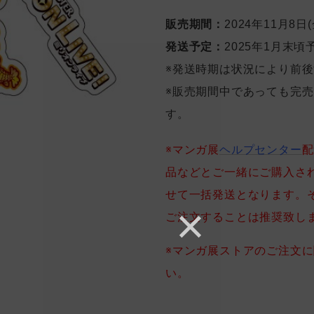
販売期間：
2024年11月8日(
発送予定：
2025年1月末頃
※発送時期は状況により前
※販売期間中であっても完
す。
※マンガ展
ヘルプセンター
配
品などとご一緒にご購入さ
せて一括発送となります。
ご注文することは推奨致し
※マンガ展ストアのご注文
い。