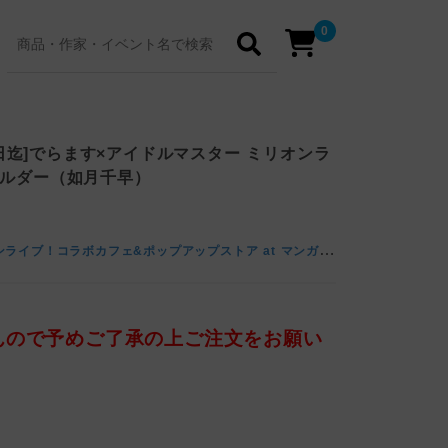
0
22日迄]でらます×アイドルマスター ミリオンラ
ホルダー（如月千早）
で
らます×アイドルマスター ミリオンライブ！コラボカフェ&ポップアップストア at マンガ展 名古屋
んので予めご了承の上ご注文をお願い