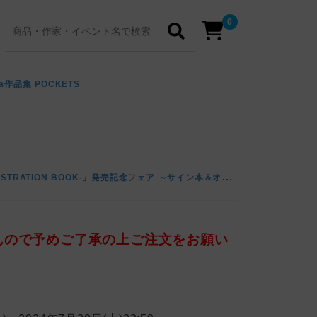
0
da作品集 POCKETS
「
sekuda作品集 POCKETS -ILLUSTRATION BOOK-」発売記念フェア ～サイン本＆オリジナルグッズ販売～
んので予めご了承の上ご注文をお願い