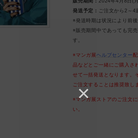
販売期間：
2024年4月8日(月
発送予定：
ご注文から2～4
※発送時期は状況により前
※販売期間中であっても完
す。
※マンガ展
ヘルプセンター
配
品などとご一緒にご購入さ
せて一括発送となります。
ご注文することは推奨致し
※マンガ展ストアのご注文
い。