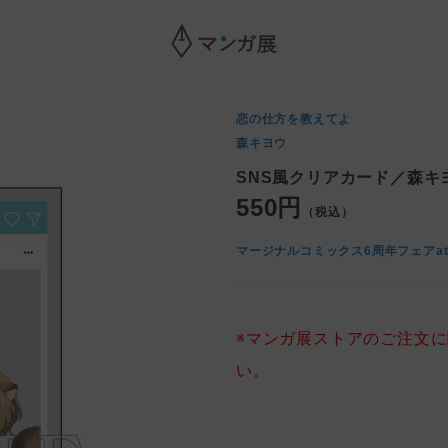
恋の仕方を教えてよ
森キヨウ
SNS風クリアカード／森キ
550円
（税込）
マージナルコミックス6周年フェアa
※マンガ展ストアのご注文
い。