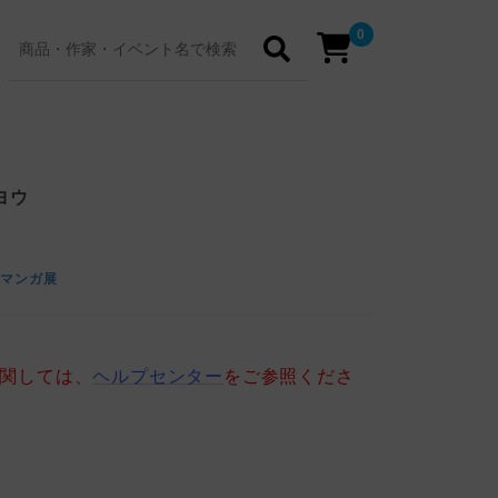
0
ヨウ
tマンガ展
に関しては、
ヘルプセンター
をご参照くださ