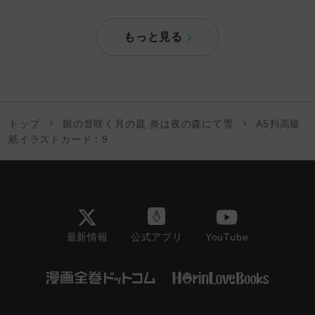
もっと見る
トップ
銀の音咲く月の庭 炎は夜の森にて雪
A5判高級
紙イラストカード：9
最新情報
YouTube
公式アプリ