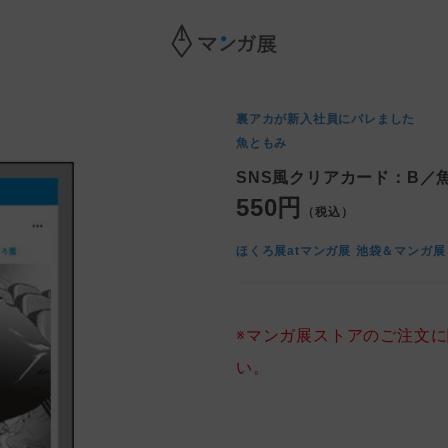
裏アカが新入社員にバレました
魚ともみ
SNS風クリアカード：B／
550円
（税込）
ほくろ展atマンガ展 池袋＆マンガ展
※マンガ展ストアのご注文
い。