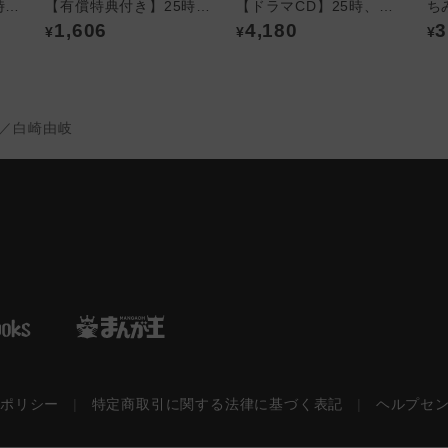
【有償特典付き】25時、赤坂で③ ＜ 夏野寛子先生クリアカード付き＞
【有償特典付き】25時、赤坂で③ (特装版)＜ 夏野寛子先生クリアカード付き＞
【ドラマCD】25時、赤坂で(2)＜TORICO限定描き下ろしリーフレット付き＞
1,606
4,180
3
¥
¥
¥
／白崎由岐
ーポリシー
|
特定商取引に関する法律に基づく表記
|
ヘルプセ