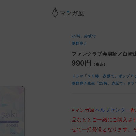
25時、赤坂で
夏野寛子
ファンクラブ会員証／白崎
990円
（税込）
ドラマ「２５時、赤坂で」ポップアッ
夏野寛子先生「25時、赤坂で」ドラ
※マンガ展
ヘルプセンター
配
品などとご一緒にご購入さ
せて一括発送となります。