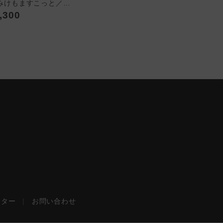
ちみけもますこっと／25時、赤坂で(羽山×白崎)
,300
ンター
|
お問い合わせ