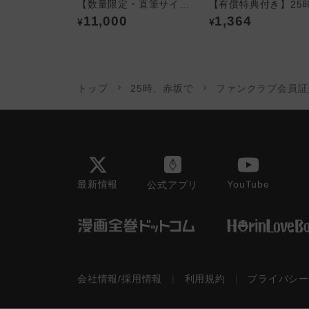
【数量限定・直筆サイン入】夏野寛子「25時、赤坂で」／A4判アクリルプレート
11,000
1,364
¥
¥
トップ
25時、赤坂で
ファンクラブ会員証
最新情報
YouTube
公式アプリ
会社情報/採用情報
|
利用規約
|
プライバシ