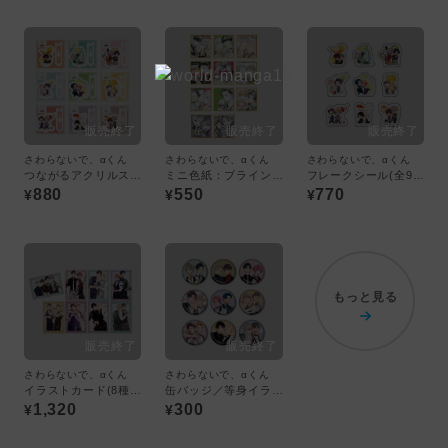
さわらないで、αくん
さわらないで、αくん
さわらないで、αくん
つながるアクリルスタンド：ブラインド(全9種)
ミニ色紙：ブラインド(全11種)
フレークシール(全9種/27枚セット)
880
550
770
¥
¥
¥
もっと見る
さわらないで、αくん
さわらないで、αくん
イラストカード(8種セット)
缶バッジ／等身イラスト
1,320
300
¥
¥