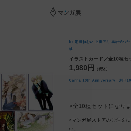
itz
朝田ねむい
上田アキ
黒岩チハ
檎
イラストカード／全10種セ
1,980円
（税込）
Canna 10th Anniversary 
※全10種セットになり
※マンガ展ストアのご注文
い。