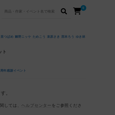
0
ヤ
里つばめ
鯛野ニッケ
ためこう
束原さき
西本ろう
ゆき林
ット
創刊10周年感謝イベント
ます。
に関しては、
ヘルプセンター
をご参照くださ