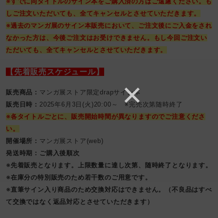
※すでに同タイトルのサイン本をご購入済の方はご遠慮ください。も
しご注文いただいても、全てキャンセルとさせていただきます。
※過去のマンガ展のサイン本販売において、ご注文後にご入金をされ
なかった方は、今後ご注文はお受けできません。もし今回ご注文い
ただいても、全てキャンセルとさせていただきます。
【先着販売スケジュール】
販売商品：
マンガ展ストア限定drapサイン本
販売日時：
2025年6月3日(火)20:00～ ※完売次第随時終了
※各タイトルごとに、販売開始時間が異なりますのでご注意くださ
い。
開催場所：
マンガ展ストア(web)
発送時期：ご購入後順次
※先着販売となります。上限数量に達し次第、随時終了となります。
※在庫分の特別販売のため若干数のご用意です。
※直筆サイン入り商品のため交換対応はできません。（不良品はすべ
て交換ではなく返品対応とさせていただきます）