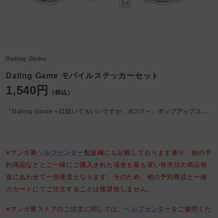
Dating Game
Dating Game モバイルステッカーセット
1,540円
（税込）
「
Dating Game～口説いてもいいですか、ボス⁉～」ポップアップストア at マンガ展
※マンガ展
ヘルプセンター
配送欄にも記載しております通り、他の予
約商品などとご一緒にご購入された場合も最も遅い発売日の商品発
送にあわせて一括発送となります。そのため、他の予約商品と一緒
のカートにてご注文することは推奨致しません。
※マンガ展ストアのご注文に関しては、
ヘルプセンター
をご参照くだ